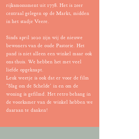
rijksmonument uit 1778. Het is zeer
centraal gelegen op de Markt, midden
in het stadje Veere.
Sinds april 2020 zijn wij de nieuwe
bewoners van de oude Pastorie. Het
pand is niet alleen een winkel maar ook
ons thuis. We hebben het met veel
liefde opgeknapt.
Leuk weetje is ook dat er voor de film
"Slag om de Schelde' in en om de
woning is gefilmd. Het retro behang in
de voorkamer van de winkel hebben we
daaraan te danken!